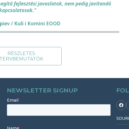
gítő fejlesztési javaslatok, nem pedig javítandó
kapcsolatosak.”
piev / Kuli i Komini EOOD
RÉSZLETES
TERVBEMUTATÓK
NEWSLETTER SIGNUP
FO
SOURC