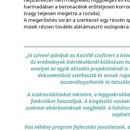
harmadában a betonacélok erőteljesen korrodá
(vagy teljesen megette a rozsda).
A megerősítés során a szerkezet egy részén sp
másik részen további alátámasztó oszlopokra i
„Jó szívvel ajánljuk az AxisVM szoftvert a kön
Az eredmények kiértékelésnél különösen h
amelyet az egyik aktuális projektünknél i
dokumentáció szerkesztő és annak ruga
összeválogathatók és tetszőle
A szakterületünket tekintve, a leggyakrabb
funkciókat használjuk. A kiegészítő vasbe
szakmai elvárásainknak megfelelő. A hűtőtor
segítet
Van néhány program fejlesztési javaslatunk,