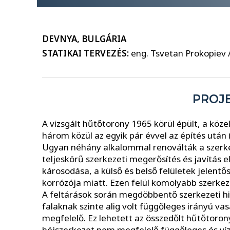
DEVNYA, BULGÁRIA
STATIKAI TERVEZÉS:
eng. Tsvetan Prokopiev /
PROJ
A vizsgált hűtőtorony 1965 körül épült, a köze
három közül az egyik pár évvel az építés után 
Ugyan néhány alkalommal renoválták a szerkez
teljeskörű szerkezeti megerősítés és javítás 
károsodása, a külső és belső felületek jelent
korrózója miatt. Ezen felül komolyabb szerkeze
A feltárások során megdöbbentő szerkezeti hiá
falaknak szinte alig volt függőleges irányú va
megfelelő. Ez lehetett az összedőlt hűtőtoron
héjszerkezet nem megfelelő függőleges és vízs