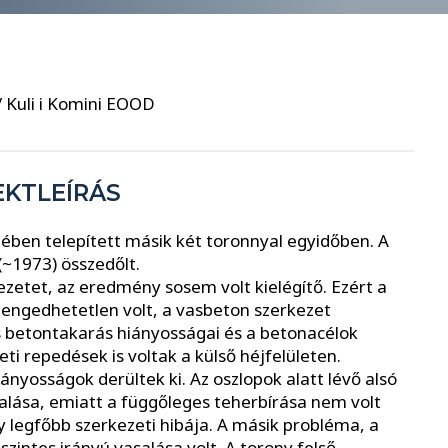
 Kuli i Komini EOOD
EKTLEÍRÁS
lében telepített másik két toronnyal egyidőben. A
(~1973) összedőlt.
etet, az eredmény sosem volt kielégítő. Ezért a
elengedhetetlen volt, a vasbeton szerkezet
ős betontakarás hiányosságai és a betonacélok
ti repedések is voltak a külső héjfelületen.
nyosságok derültek ki. Az oszlopok alatt lévő alsó
salása, emiatt a függőleges teherbírása nem volt
y legfőbb szerkezeti hibája. A másik probléma, a
zintes irányú vasalása volt. A torony felső