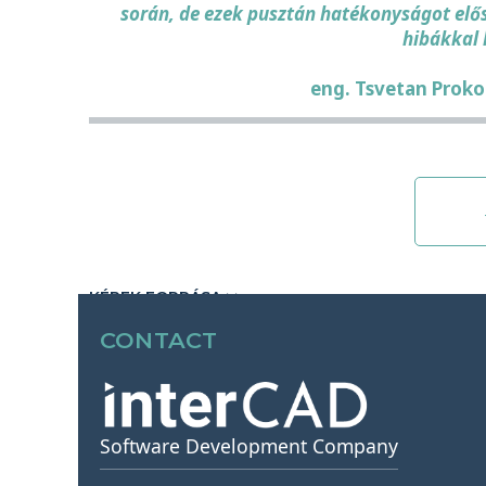
során, de ezek pusztán hatékonyságot előse
hibákkal 
eng. Tsvetan Proko
KÉPEK FORRÁSA >>
CONTACT
Software Development Company