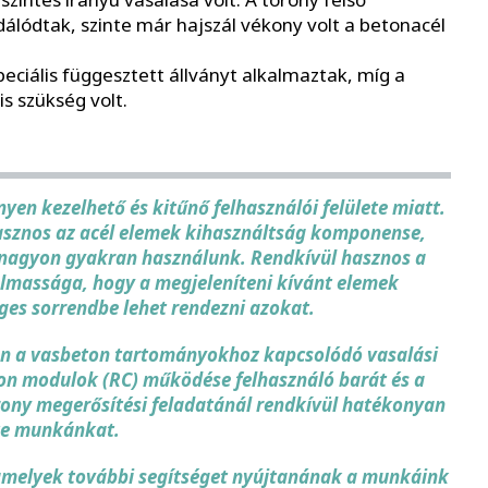
lódtak, szinte már hajszál vékony volt a betonacél
eciális függesztett állványt alkalmaztak, míg a
s szükség volt.
nyen kezelhető és kitűnő felhasználói felülete miatt.
asznos az acél elemek kihasználtság komponense,
s nagyon gyakran használunk. Rendkívül hasznos a
lmassága, hogy a megjeleníteni kívánt elemek
ges sorrendbe lehet rendezni azokat.
an a vasbeton tartományokhoz kapcsolódó vasalási
ton modulok (RC) működése felhasználó barát és a
ony megerősítési feladatánál rendkívül hatékonyan
te munkánkat.
 amelyek további segítséget nyújtanának a munkáink